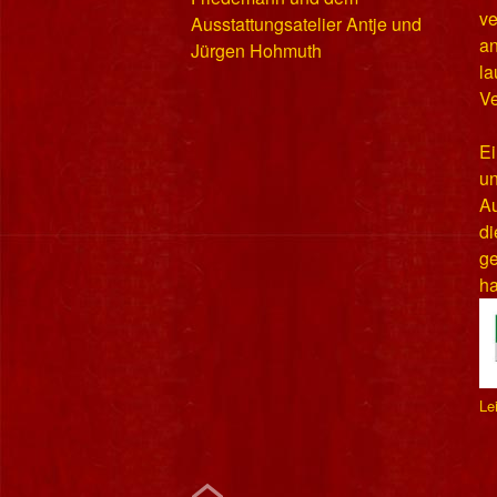
v
Ausstattungsatelier Antje und
an
Jürgen Hohmuth
la
Ve
Ei
un
Au
di
ge
h
Le