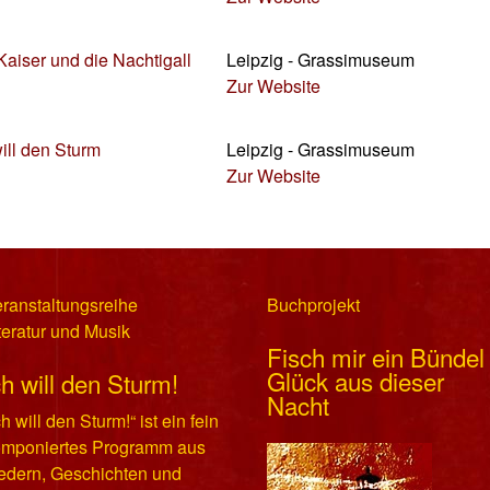
Kaiser und die Nachtigall
Leipzig - Grassimuseum
Zur Website
will den Sturm
Leipzig - Grassimuseum
Zur Website
ranstaltungsreihe
Buchprojekt
teratur und Musik
Fisch mir ein Bündel
Glück aus dieser
ch will den Sturm!
Nacht
ch will den Sturm!“ ist ein fein
omponiertes Programm aus
edern, Geschichten und