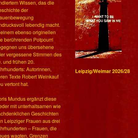
ndiertem Wissen, das die
schichte der
rauenbewegung
ndrucksvoll lebendig macht.
 einem ebenso originellen
e berührenden Potpourri
egegnen uns übersehene
er vergessene Stimmen des
. und frühen 20.
hrhunderts: Autorinnen,
Leipzig/Weimar 2026/28
ren Texte Robert Weinkauf
u vertont hat.
ris Mundus ergänzt diese
eder mit unterhaltsamen wie
chdenklichen Geschichten
n Leipziger Frauen aus drei
hrhunderten – Frauen, die
eues wagten, Grenzen