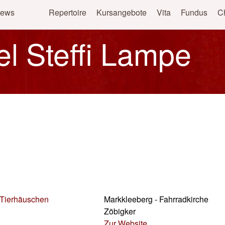
ews
Repertoire
Kursangebote
Vita
Fundus
C
Direkt zum Inhalt
el Steffi Lampe
Tierhäuschen
Markkleeberg - Fahrradkirche
Zöbigker
Zur Website