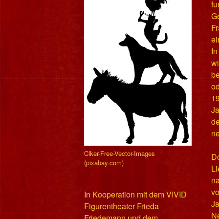
fu
Ge
F
ei
In
wi
b
od
19
Ja
de
ne
Clker-Free-Vector-Images
Do
(pixabay.com)
Li
na
vo
In Kooperation mit dem VIVID
Ja
Figurentheater Frieda
N
Friedemann und dem