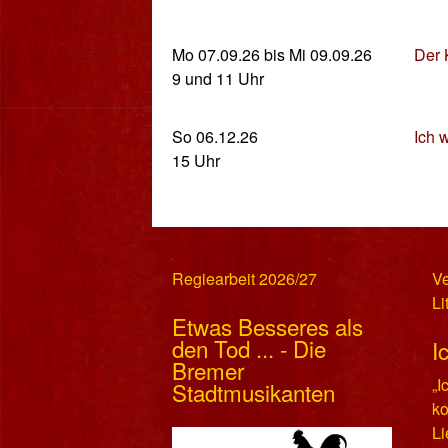
Mo 07.09.26
bis
Mi 09.09.26
Der 
9 und 11 Uhr
So 06.12.26
Ich 
15 Uhr
Regiearbeit 2026/27
Ve
Li
Etwas Besseres als
den Tod ... - Die
I
Bremer
„I
Stadtmusikanten
k
Li