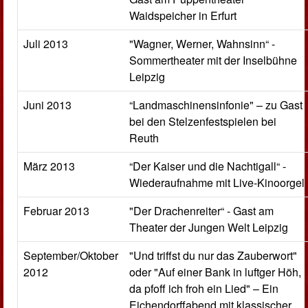
Waidspeicher in Erfurt
Juli 2013
"Wagner, Werner, Wahnsinn“ -
Sommertheater mit der Inselbühne
Leipzig
Juni 2013
“Landmaschinensinfonie" – zu Gast
bei den Stelzenfestspielen bei
Reuth
März 2013
“Der Kaiser und die Nachtigall“ -
Wiederaufnahme mit Live-Kinoorgel
Februar 2013
"Der Drachenreiter“ - Gast am
Theater der Jungen Welt Leipzig
September/Oktober
"Und triffst du nur das Zauberwort"
2012
oder "Auf einer Bank in luftger Höh,
da pfoff ich froh ein Lied" – Ein
Eichendorffabend mit klassischer