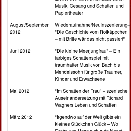
Musik, Gesang und Schatten und
Papiertheater
August/September
Wiederaufnahme/Neuinszenierung–
2012
"Die Geschichte vom Rotkäppchen
– mit Brille wär das nicht passiert"
Juni 2012
"Die kleine Meerjungfrau" – Ein
farbiges Schattenspiel mit
traumhafter Musik von Bach bis
Mendelssohn für große Träumer,
Kinder und Erwachsene
Mai 2012
"Im Schatten der Frau" – szenische
Auseinandersetzung mit Richard
Wagners Leben und Schaffen
März 2012
"Irgendwo auf der Welt gibts ein
kleines Stückchen Glück – Wo
Fuchs und Hase sich gute Nacht